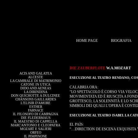
HOME PAGE
BIOGRAFIA
DIE ZAUBERFLOTE
W.A.MOZART
ACIS AND GALATEA
ALCESTE
ESECUZIONE AL TEATRO RENDANO, COS
LA CAMBIALE DI MATRIMONIO
CATONE IN UTICA
CALABRIA ORA:
DIDO AND AENEAS
“LO SPETTACOLO È CORSO VIA VELOCE
LA DIRINDINA
DON QUICHOTTE A DULCINEE
MOVIMENTATA ED È RIUSCITA A FOND
CHANSONS GAILLARDES
GROTTESCO, LA SOLENNITÀ E LO SCH
L'ELISIR D'AMORE
SIMBOLI DEI QUALI L’OPERA È COSTE
ESTHER
FARNACE
IL FILOSOFO DI CAMPAGNA
ESECUZIONE AL TEATRO ISABEL LA CAT
DIE FLEDERMAUS
IL MAESTRO DI CAPPELLA
EL PAÌS:
MARC'ANTONIO E CLEOPATRA
MOZART E SALIERI
“…DIRECTION DE ESCENA EXQUISITA 
ORFEO
IL PIMPINONE